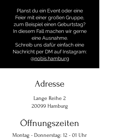
Planst du ein Event oder eine
Feier mit einer großen Gruppe,
zum Beispiel einen Geburtstag?
In diesem Fall machen wir gerne
eine Ausnahme.
Schreib uns dafür einfach eine
Nachricht per DM auf Instagram:
@
nobis.hamburg
Adresse
Lange Reihe 2
20099 Hamburg
Öffnungszeiten
Montag - Donnerstag: 12 - 01 Uhr